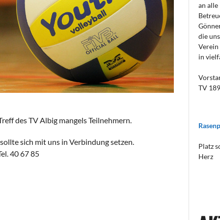
an alle
Betreu
Gönner
die uns
Verein
in viel
Vorsta
TV 189
-Treff des TV Albig mangels Teilnehmern.
Rasenp
sollte sich mit uns in Verbindung setzen.
Platz s
el. 40 67 85
Herz