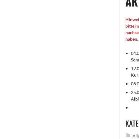
AK
Hinwei
bitte 
nachse
haben.
04.0
Som
12.0
Kur
08.0
25.0
Albi
KATE
All