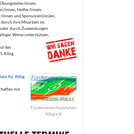
 Übungsleiter/innen,
er/innen, Helfer/innen,
/innen und Sponsoren(inn)en,
 durch ihre Mitarbeit im
 oder durch Zuwendungen
fältiger Weise unterstützen.
nd des
5 Albig
latz für Albig
chaffen mit
Förderverein Rasenplatz
Albig e.V.