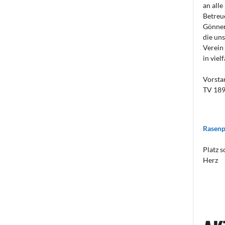
an alle
Betreu
Gönner
die uns
Verein
in viel
Vorsta
TV 189
Rasenp
Platz s
Herz