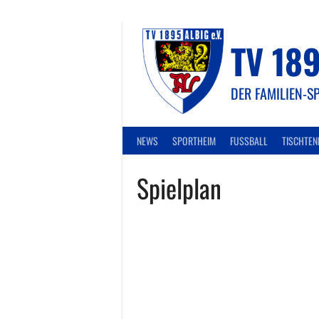
Springe
zum
Inhalt
TV 189
DER FAMILIEN-S
NEWS
SPORTHEIM
FUSSBALL
TISCHTEN
Spielplan