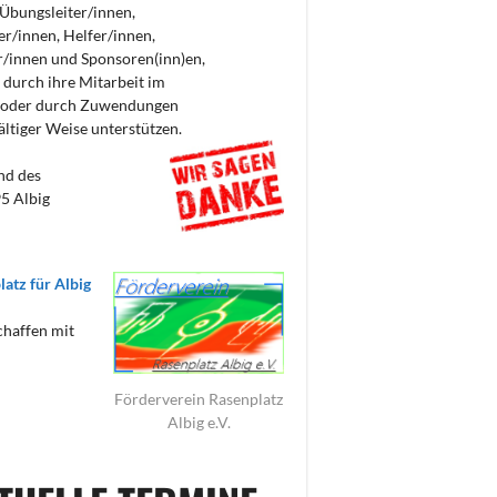
 Übungsleiter/innen,
er/innen, Helfer/innen,
/innen und Sponsoren(inn)en,
 durch ihre Mitarbeit im
 oder durch Zuwendungen
fältiger Weise unterstützen.
nd des
5 Albig
latz für Albig
chaffen mit
Förderverein Rasenplatz
Albig e.V.