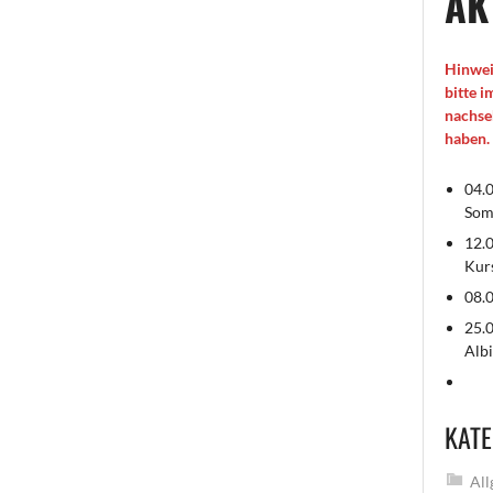
AK
Hinwei
bitte 
nachse
haben.
04.0
Som
12.0
Kur
08.0
25.0
Albi
KATE
All